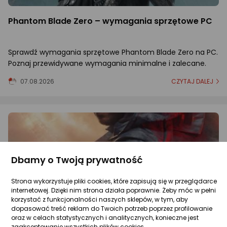
Phantom Blade Zero – wymagania sprzętowe PC
Sprawdź wymagania sprzętowe Phantom Blade Zero na PC.
Poznaj przewidywane wymagania minimalne i zalecane.
07.08.2026
CZYTAJ DALEJ
Dbamy o Twoją prywatność
Strona wykorzystuje pliki cookies, które zapisują się w przeglądarce
internetowej. Dzięki nim strona działa poprawnie. Żeby móc w pełni
korzystać z funkcjonalności naszych sklepów, w tym, aby
dopasować treść reklam do Twoich potrzeb poprzez profilowanie
oraz w celach statystycznych i analitycznych, konieczne jest
zaakceptowanie wszystkich plików cookies.