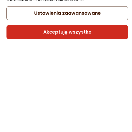
Ustawienia zaawansowane
CONTROL Resonant – wymagania sprzętowe PC
Akceptuję wszystko
Poznaj wymagania sprzętowe CONTROL Resonant na PC.
Sprawdź minimalną i zalecaną konfigurację.
07.08.2026
CZYTAJ DALEJ