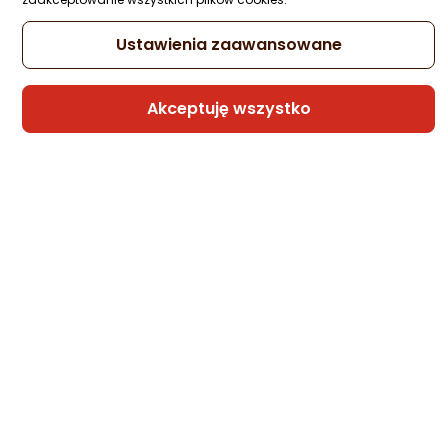
Ustawienia zaawansowane
Jaki telefon do 4000 zł kupić? Ranking TOP 10
Akceptuję wszystko
Jaki smartfon do 4000 zł wybrać? Przedstawiamy polecane
na rynku i super wydajne telefony do 4000 zł!
06.08.2026
CZYTAJ DALEJ