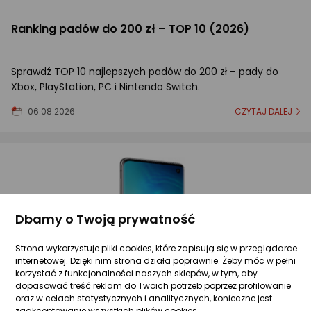
Ranking padów do 200 zł – TOP 10 (2026)
Sprawdź TOP 10 najlepszych padów do 200 zł – pady do
Xbox, PlayStation, PC i Nintendo Switch.
06.08.2026
CZYTAJ DALEJ
Dbamy o Twoją prywatność
Strona wykorzystuje pliki cookies, które zapisują się w przeglądarce
internetowej. Dzięki nim strona działa poprawnie. Żeby móc w pełni
korzystać z funkcjonalności naszych sklepów, w tym, aby
dopasować treść reklam do Twoich potrzeb poprzez profilowanie
oraz w celach statystycznych i analitycznych, konieczne jest
zaakceptowanie wszystkich plików cookies.