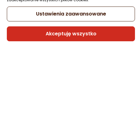
Ustawienia zaawansowane
Phantom Blade Zero – wymagania sprzętowe PC
Akceptuję wszystko
Sprawdź wymagania sprzętowe Phantom Blade Zero na PC.
Poznaj przewidywane wymagania minimalne i zalecane.
07.08.2026
CZYTAJ DALEJ