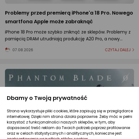
Problemy przed premierą iPhone'a 18 Pro. Nowego
smartfona Apple może zabraknąć
iPhone 18 Pro może szybko zniknąć ze sklepów. Problemy z
pamięcią DRAM utrudniają produkcję A20 Pro, a nowy
smartfon Apple może też mocno podrożeć.
07.08.2026
CZYTAJ DALEJ
Dbamy o Twoją prywatność
Strona wykorzystuje pliki cookies, które zapisują się w przeglądarce
internetowej. Dzięki nim strona działa poprawnie. Żeby móc w pełni
korzystać z funkcjonalności naszych sklepów, w tym, aby
dopasować treść reklam do Twoich potrzeb poprzez profilowanie
oraz w celach statystycznych i analitycznych, konieczne jest
zaakceptowanie wszystkich plików cookies.