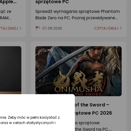
 Apple
sprzętowe PC
nąć ze
Sprawdź wymagania sprzętowe Phantom
DRAM
Blade Zero na PC. Poznaj przewidywane
 nowy
wymagania minimalne i zalecane.
TAJ DALEJ
07.08.2026
CZYTAJ DALEJ
no
acz
Onimusha: Way of the Sword –
026]
wymagania sprzętowe PC 2026
wnie. Żeby móc w pełni korzystać z
który nie
Sprawdź wymagania sprzętowe
oraz w celach statystycznych i
chych i
Onimusha: Way of the Sword na PC.