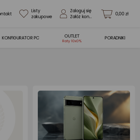
Listy
Zaloguj się
ontakt
0,00 zł
zakupowe
Załóż konto
OUTLET
KONFIGURATOR PC
PORADNIKI
Raty 10x0%