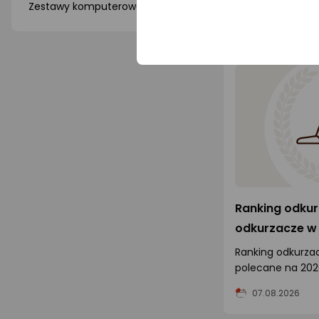
Zestawy komputerowe
(15)
zalecaną konfigu
07.08.2026
Ranking odkur
odkurzacze w
Ranking odkurza
polecane na 2026
odkurzacz? Spra
07.08.2026