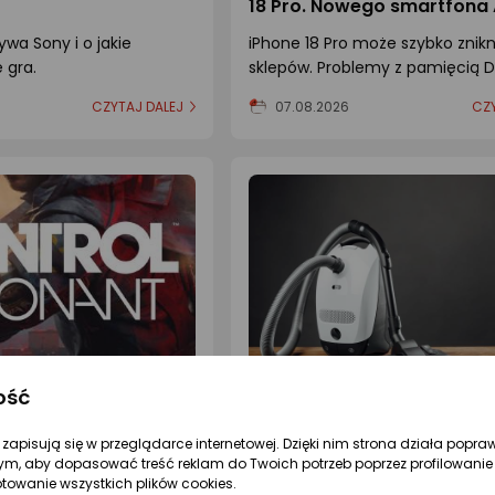
18 Pro. Nowego smartfona
może zabraknąć
ywa Sony i o jakie
iPhone 18 Pro może szybko znik
ę gra.
sklepów. Problemy z pamięcią 
utrudniają produkcję A20 Pro, a
CZYTAJ DALEJ
07.08.2026
CZY
smartfon Apple może też moc
podrożeć.
ość
onant – wymagania
Jaki mocny i cichy odkurz
wybrać? Ranking TOP 7 [2
re zapisują się w przeglądarce internetowej. Dzięki nim strona działa popra
ia sprzętowe CONTROL
Masz dość hałasu i odkurzacza, 
ym, aby dopasować treść reklam do Twoich potrzeb poprzez profilowanie 
ptowanie wszystkich plików cookies.
 Sprawdź minimalną i
zbiera brudu? Sprawdź TOP 7 ci