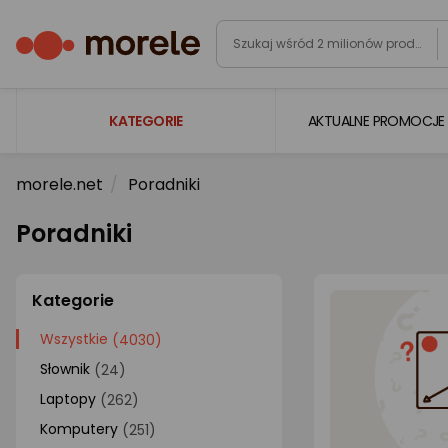
KATEGORIE
AKTUALNE PROMOCJE
morele.net
Poradniki
Laptopy
Komputery
Poradniki
Podzespoły komputerowe
Gaming
Kategorie
Smartfony i smartwatche
Wszystkie
(4030)
Słownik
(24)
Telewizory i audio
Laptopy
(262)
Foto i kamery
Komputery
(251)
AGD duże