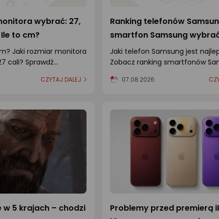
monitora wybrać: 27,
Ranking telefonów Samsung
 Ile to cm?
smartfon Samsung wybra
 cm? Jaki rozmiar monitora
Jaki telefon Samsung jest najle
7 cali? Sprawdź
Zobacz ranking smartfonów Sa
ania.
porównaj modele z serii S, A i Z 
CZYTAJ DALEJ
07.08.2026
CZY
wybierz urządzenie dla siebie.
w 5 krajach – chodzi
Problemy przed premierą i