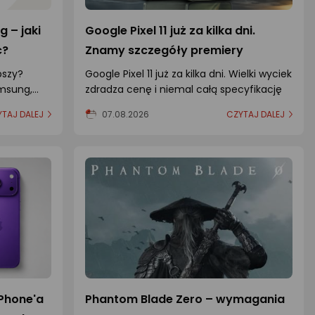
 – jaki
Google Pixel 11 już za kilka dni.
ć?
Znamy szczegóły premiery
pszy?
Google Pixel 11 już za kilka dni. Wielki wyciek
msung,
zdradza cenę i niemal całą specyfikację
oraz
TAJ DALEJ
07.08.2026
CZYTAJ DALEJ
Phone'a
Phantom Blade Zero – wymagania