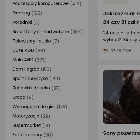
Podzespoły komputerowe
(419)
AGD małe
Gaming
Jaki rozmiar 
(199)
24 czy 21 cali?
Poradniki
Dom i ogród
(5)
Smartfony i smartwatche
(307)
24 cale – ile to
Biuro i firma
wybrać? 24 czy 2
Telewizory i audio
(7)
Sport i turystyka
polecane rozwiąz
Duże AGD
(68)
07.08.2026
Zabawki i dziecko
Małe AGD
(375)
Uroda i zdrowie
Dom i ogród
(150)
Sport i turystyka
(160)
Supermarket
Zabawki i dziecko
(37)
Strefa marek
Uroda
(9)
Wymagania do gier
(175)
Motoryzacja
(29)
Supermarket
(13)
Sony pozwane 
Foto i kamery
(58)