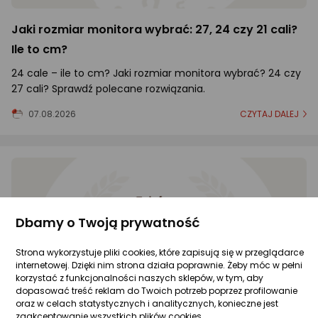
Jaki rozmiar monitora wybrać: 27, 24 czy 21 cali?
Ile to cm?
24 cale – ile to cm? Jaki rozmiar monitora wybrać? 24 czy
27 cali? Sprawdź polecane rozwiązania.
07.08.2026
CZYTAJ DALEJ
Dbamy o Twoją prywatność
Strona wykorzystuje pliki cookies, które zapisują się w przeglądarce
internetowej. Dzięki nim strona działa poprawnie. Żeby móc w pełni
korzystać z funkcjonalności naszych sklepów, w tym, aby
dopasować treść reklam do Twoich potrzeb poprzez profilowanie
oraz w celach statystycznych i analitycznych, konieczne jest
zaakceptowanie wszystkich plików cookies.