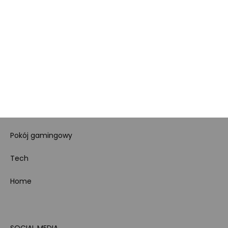
Regulamin sklepu
Koszty gospodarowania
odpadami
Bezpieczeństwo
produktów
Dotacje i dofinansowania
Kody rabatowe
Pokój gamingowy
Tech
Home
SOCIAL MEDIA