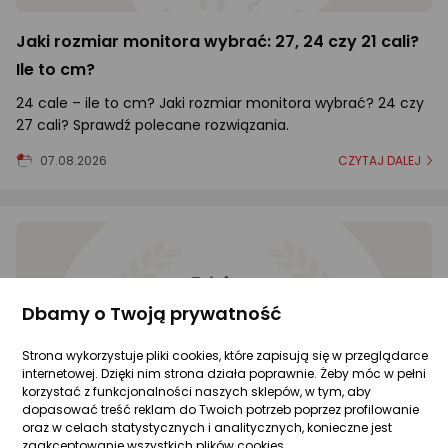
Jaki rozmiar monitora wybrać: 27, 24 czy 21 cali?
Ile to cm?
24 cale – ile to cm? Jaki rozmiar monitora wybrać? 24 czy
27 cali? Sprawdź polecane rozwiązania.
07.08.2026
CZYTAJ DALEJ
Dbamy o Twoją prywatność
Strona wykorzystuje pliki cookies, które zapisują się w przeglądarce
internetowej. Dzięki nim strona działa poprawnie. Żeby móc w pełni
korzystać z funkcjonalności naszych sklepów, w tym, aby
dopasować treść reklam do Twoich potrzeb poprzez profilowanie
oraz w celach statystycznych i analitycznych, konieczne jest
zaakceptowanie wszystkich plików cookies.