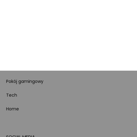
Regulamin sklepu
Koszty gospodarowania
odpadami
Bezpieczeństwo
produktów
Dotacje i dofinansowania
Kody rabatowe
Pokój gamingowy
Tech
Home
SOCIAL MEDIA