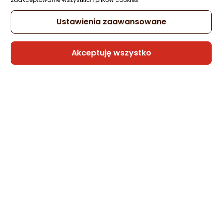
Ustawienia zaawansowane
Jaki telefon do 4000 zł kupić? Ranking TOP 10
Akceptuję wszystko
Jaki smartfon do 4000 zł wybrać? Przedstawiamy polecane
na rynku i super wydajne telefony do 4000 zł!
06.08.2026
CZYTAJ DALEJ