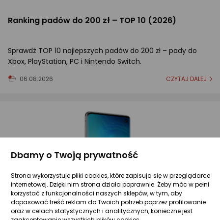
Ranking padów do 200 zł – TOP 10 (2026)
Sprawdź TOP 10 najlepszych padów do 200 zł – pady do
Xbox, PlayStation, PC i Nintendo Switch.
06.08.2026
CZYTAJ DALEJ
Dbamy o Twoją prywatność
Strona wykorzystuje pliki cookies, które zapisują się w przeglądarce
internetowej. Dzięki nim strona działa poprawnie. Żeby móc w pełni
korzystać z funkcjonalności naszych sklepów, w tym, aby
dopasować treść reklam do Twoich potrzeb poprzez profilowanie
oraz w celach statystycznych i analitycznych, konieczne jest
zaakceptowanie wszystkich plików cookies.