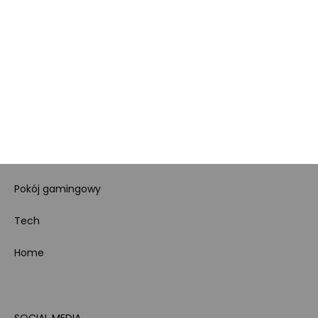
Regulamin sklepu
Koszty gospodarowania
odpadami
Bezpieczeństwo
produktów
Dotacje i dofinansowania
Kody rabatowe
Pokój gamingowy
Tech
Home
SOCIAL MEDIA