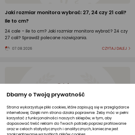
Jaki rozmiar monitora wybrać: 27, 24 czy 21 cali?
Ile to cm?
24 cale – ile to cm? Jaki rozmiar monitora wybrać? 24 czy
27 cali? Sprawdź polecane rozwiązania.
07.08.2026
CZYTAJ DALEJ
Dbamy o Twoją prywatność
Strona wykorzystuje pliki cookies, które zapisują się w przeglądarce
internetowej. Dzięki nim strona działa poprawnie. Żeby móc w pełni
korzystać z funkcjonalności naszych sklepów, w tym, aby
dopasować treść reklam do Twoich potrzeb poprzez profilowanie
oraz w celach statystycznych i analitycznych, konieczne jest
zaakceptowanie wszystkich plików cookies.